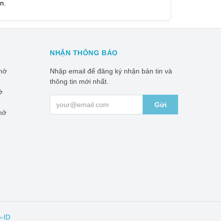
n.
NHẬN THÔNG BÁO
mở
Nhập email để đăng ký nhận bản tin và
thông tin mới nhất.
ở
Gửi
mở
e-ID