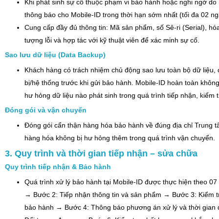
Khi phát sinh sự cố thuộc phạm vi bảo hành hoặc nghi ngờ do 
thông báo cho Mobile-ID trong thời hạn sớm nhất (tối đa 02 ngà
Cung cấp đầy đủ thông tin: Mã sản phẩm, số Sê-ri (Serial), hóa
tượng lỗi và hợp tác với kỹ thuật viên để xác minh sự cố.
Sao lưu dữ liệu (Data Backup)
Khách hàng có trách nhiệm chủ động sao lưu toàn bộ dữ liệu, c
bị/hệ thống trước khi gửi bảo hành. Mobile-ID hoàn toàn không
hư hỏng dữ liệu nào phát sinh trong quá trình tiếp nhận, kiểm 
Đóng gói và vận chuyển
Đóng gói cẩn thận hàng hóa bảo hành về đúng địa chỉ Trung t
hàng hóa không bị hư hỏng thêm trong quá trình vận chuyển.
3. Quy trình và thời gian tiếp nhận – sửa chữa
Quy trình tiếp nhận & Bảo hành
Quá trình xử lý bảo hành tại Mobile-ID được thực hiện theo 
→ Bước 2: Tiếp nhận thông tin và sản phẩm → Bước 3: Kiểm tr
bảo hành → Bước 4: Thông báo phương án xử lý và thời gian 