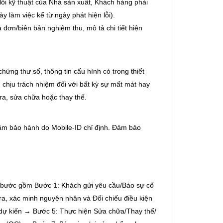
lỗi kỹ thuật của Nhà sản xuất, Khách hàng phải
y làm việc kể từ ngày phát hiện lỗi).
 đơn/biên bản nghiệm thu, mô tả chi tiết hiện
hứng thư số, thông tin cấu hình có trong thiết
 chịu trách nhiệm đối với bất kỳ sự mất mát hay
tra, sửa chữa hoặc thay thế.
âm bảo hành do Mobile-ID chỉ định. Đảm bảo
07 bước gồm Bước 1: Khách gửi yêu cầu/Báo sự cố
a, xác minh nguyên nhân và Đối chiếu điều kiện
dự kiến → Bước 5: Thực hiện Sửa chữa/Thay thế/