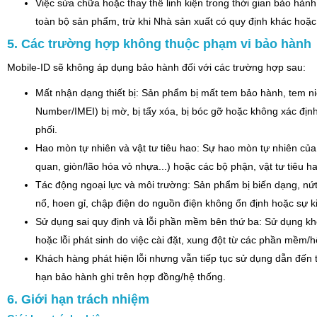
Việc sửa chữa hoặc thay thế linh kiện trong thời gian bảo hàn
toàn bộ sản phẩm, trừ khi Nhà sản xuất có quy định khác hoặc
5. Các trường hợp không thuộc phạm vi bảo hành
Mobile-ID sẽ không áp dụng bảo hành đối với các trường hợp sau:
Mất nhận dạng thiết bị: Sản phẩm bị mất tem bảo hành, tem niê
Number/IMEI) bị mờ, bị tẩy xóa, bị bóc gỡ hoặc không xác đị
phối.
Hao mòn tự nhiên và vật tư tiêu hao: Sự hao mòn tự nhiên của t
quan, giòn/lão hóa vỏ nhựa...) hoặc các bộ phận, vật tư tiêu ha
Tác động ngoại lực và môi trường: Sản phẩm bị biến dạng, nứt
nổ, hoen gỉ, chập điện do nguồn điện không ổn định hoặc sự kiện
Sử dụng sai quy định và lỗi phần mềm bên thứ ba: Sử dụng kh
hoặc lỗi phát sinh do việc cài đặt, xung đột từ các phần mềm/
Khách hàng phát hiện lỗi nhưng vẫn tiếp tục sử dụng dẫn đến 
hạn bảo hành ghi trên hợp đồng/hệ thống.
6. Giới hạn trách nhiệm