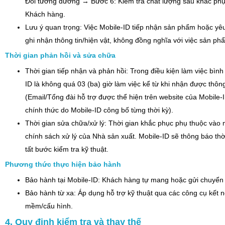
Đổi tương đương → Bước 6: Kiểm tra chất lượng sau khắc phụ
Khách hàng.
Lưu ý quan trọng: Việc Mobile-ID tiếp nhận sản phẩm hoặc yêu 
ghi nhận thông tin/hiện vật, không đồng nghĩa với việc sản p
Thời gian phản hồi và sửa chữa
Thời gian tiếp nhận và phản hồi: Trong điều kiện làm việc bình
ID là không quá 03 (ba) giờ làm việc kể từ khi nhận được thôn
(Email/Tổng đài hỗ trợ được thể hiện trên website của Mobile-
chính thức do Mobile-ID công bố từng thời kỳ).
Thời gian sửa chữa/xử lý: Thời gian khắc phục phụ thuộc vào m
chính sách xử lý của Nhà sản xuất. Mobile-ID sẽ thông báo thờ
tất bước kiểm tra kỹ thuật.
Phương thức thực hiện bảo hành
Bảo hành tại Mobile-ID: Khách hàng tự mang hoặc gửi chuyển 
Bảo hành từ xa: Áp dụng hỗ trợ kỹ thuật qua các công cụ kết nố
mềm/cấu hình.
4. Quy định kiểm tra và thay thế