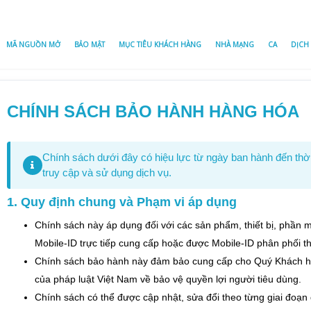
MÃ NGUỒN MỞ
BẢO MẬT
MỤC TIÊU KHÁCH HÀNG
NHÀ MẠNG
CA
DỊCH
CHÍNH SÁCH BẢO HÀNH HÀNG HÓA
Chính sách dưới đây có hiệu lực từ ngày ban hành đến thời
truy cập và sử dụng dịch vụ.
1. Quy định chung và Phạm vi áp dụng
Chính sách này áp dụng đối với các sản phẩm, thiết bị, phần m
Mobile-ID trực tiếp cung cấp hoặc được Mobile-ID phân phối t
Chính sách bảo hành này đảm bảo cung cấp cho Quý Khách hà
của pháp luật Việt Nam về bảo vệ quyền lợi người tiêu dùng.
Chính sách có thể được cập nhật, sửa đổi theo từng giai đoạ