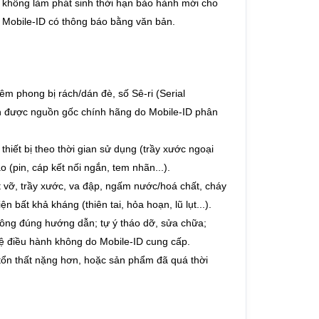
h không làm phát sinh thời hạn bảo hành mới cho
 Mobile-ID có thông báo bằng văn bản.
m phong bị rách/dán đè, số Sê-ri (Serial
nh được nguồn gốc chính hãng do Mobile-ID phân
hiết bị theo thời gian sử dụng (trầy xước ngoại
o (pin, cáp kết nối ngắn, tem nhãn...).
 vỡ, trầy xước, va đập, ngấm nước/hoá chất, cháy
 bất khả kháng (thiên tai, hỏa hoạn, lũ lụt...).
ông đúng hướng dẫn; tự ý tháo dỡ, sửa chữa;
hệ điều hành không do Mobile-ID cung cấp.
tổn thất nặng hơn, hoặc sản phẩm đã quá thời